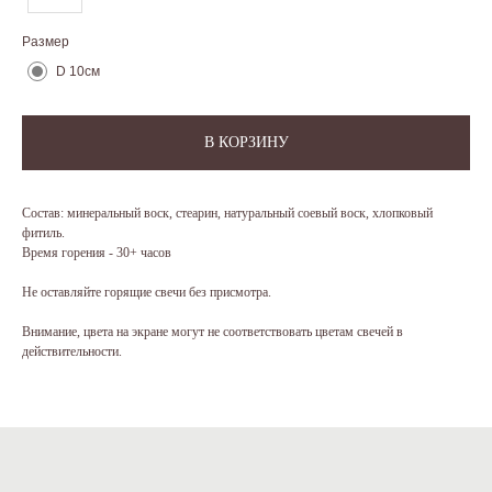
Размер
D 10см
КОНТАКТЫ
В КОРЗИНУ
МАГАЗИНЫ
INFO@AROMATEPLO.RU
Состав: минеральный воск, стеарин, натуральный соевый воск, хлопковый
фитиль.
Время горения - 30+ часов
О НАС
Не оставляйте горящие свечи без присмотра.
КАК СДЕЛАТЬ ЗАКАЗ
Внимание, цвета на экране могут не соответствовать цветам свечей в
действительности.
КОНФИДЕНЦИАЛЬНОСТЬ И ОФЕРТА
ЦВЕТОВАЯ ПАЛИТРА
ОПЛАТА, ДОСТАВКА, ВОЗВРАТ