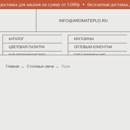
доставка для заказов на сумму от 5.000р
бесплатная доставка д
AROMA
INFO@AROMATEPLO.RU
КАТАЛОГ
МАГАЗИНЫ
TEPLO
ЦВЕТОВАЯ ПАЛИТРА
ОПТОВЫМ КЛИЕНТАМ
B2B ПРОИЗВОДСТВО
БРЕНДИРОВАНИЕ
Столовые
Главная
→
Столовые свечи
→
Пули
декоративные
свечи
КОНТАКТЫ
МАГАЗИНЫ