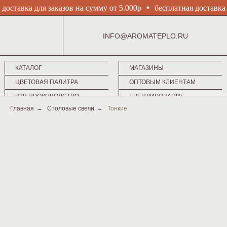
доставка для заказов на сумму от 5.000р
бесплатная доставка 
AROMA
INFO@AROMATEPLO.RU
КАТАЛОГ
МАГАЗИНЫ
TEPLO
ЦВЕТОВАЯ ПАЛИТРА
ОПТОВЫМ КЛИЕНТАМ
B2B ПРОИЗВОДСТВО
БРЕНДИРОВАНИЕ
Главная
→
Столовые свечи
→
Тонкие
Столовые
тонкие
декоративные
КОНТАКТЫ
свечи
МАГАЗИНЫ